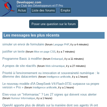
Developpez.com
Le Club des Développeurs et IT Pro
Actus
Liste des forums
Emploi
Poser une question sur le forum
Les messages les plus récents
simuler un envoi de formulaire
(forum
Langage PHP
, il y a 4 minutes)
justifier un texte
(forum
Mise en page CSS
, il y a 7 minutes)
Programme Basic à modifier
(forum
Embarqué
, il y a 11 minutes)
A propos de site réactifs
(forum
Web sémantique
, il y a 27 minutes)
Priorité à l'environnement ou innovation et souveraineté numérique : le
dilemme des datacenters
(forum
Intelligence artificielle
, il y a 1 heure)
Le nouveau modèle d'IA DeepSeek-V4-Flash-0731 surpasse sa propre
version « Pro »
(forum
Intelligence artificielle
, il y a 1 heure)
Etes-vous un "Informaniac" ? Les 27 signes qui doivent vous alerter
(forum
Humour Informatique
, il y a 1 heure)
OpenAI apporte plus de détails sur la manière dont ses agents IA ont