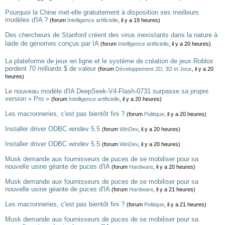
Pourquoi la Chine met-elle gratuitement à disposition ses meilleurs
modèles d'IA ?
(forum
Intelligence artificielle
, il y a 19 heures)
Des chercheurs de Stanford créent des virus inexistants dans la nature à
laide de génomes conçus par IA
(forum
Intelligence artificielle
, il y a 20 heures)
La plateforme de jeux en ligne et le système de création de jeux Roblox
perdent 70 milliards $ de valeur
(forum
Développement 2D, 3D et Jeux
, il y a 20
heures)
Le nouveau modèle d'IA DeepSeek-V4-Flash-0731 surpasse sa propre
version « Pro »
(forum
Intelligence artificielle
, il y a 20 heures)
Les macronneries, c'est pas bientôt fini ?
(forum
Politique
, il y a 20 heures)
Installer driver ODBC windev 5.5
(forum
WinDev
, il y a 20 heures)
Installer driver ODBC windev 5.5
(forum
WinDev
, il y a 20 heures)
Musk demande aux fournisseurs de puces de se mobiliser pour sa
nouvelle usine géante de puces d'IA
(forum
Hardware
, il y a 20 heures)
Musk demande aux fournisseurs de puces de se mobiliser pour sa
nouvelle usine géante de puces d'IA
(forum
Hardware
, il y a 21 heures)
Les macronneries, c'est pas bientôt fini ?
(forum
Politique
, il y a 21 heures)
Musk demande aux fournisseurs de puces de se mobiliser pour sa