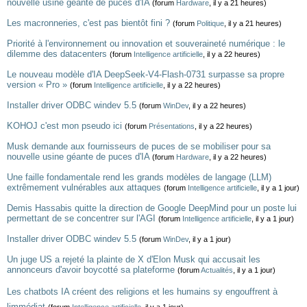
nouvelle usine géante de puces d'IA
(forum
Hardware
, il y a 21 heures)
Les macronneries, c'est pas bientôt fini ?
(forum
Politique
, il y a 21 heures)
Priorité à l'environnement ou innovation et souveraineté numérique : le
dilemme des datacenters
(forum
Intelligence artificielle
, il y a 22 heures)
Le nouveau modèle d'IA DeepSeek-V4-Flash-0731 surpasse sa propre
version « Pro »
(forum
Intelligence artificielle
, il y a 22 heures)
Installer driver ODBC windev 5.5
(forum
WinDev
, il y a 22 heures)
KOHOJ c'est mon pseudo ici
(forum
Présentations
, il y a 22 heures)
Musk demande aux fournisseurs de puces de se mobiliser pour sa
nouvelle usine géante de puces d'IA
(forum
Hardware
, il y a 22 heures)
Une faille fondamentale rend les grands modèles de langage (LLM)
extrêmement vulnérables aux attaques
(forum
Intelligence artificielle
, il y a 1 jour)
Demis Hassabis quitte la direction de Google DeepMind pour un poste lui
permettant de se concentrer sur l'AGI
(forum
Intelligence artificielle
, il y a 1 jour)
Installer driver ODBC windev 5.5
(forum
WinDev
, il y a 1 jour)
Un juge US a rejeté la plainte de X d'Elon Musk qui accusait les
annonceurs d'avoir boycotté sa plateforme
(forum
Actualités
, il y a 1 jour)
Les chatbots IA créent des religions et les humains sy engouffrent à
limmédiat