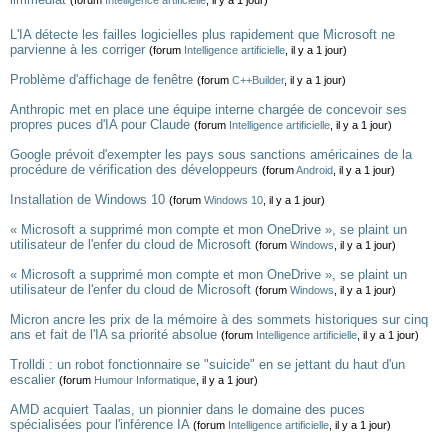
(forum
Intelligence artificielle
, il y a 1 jour)
L'IA détecte les failles logicielles plus rapidement que Microsoft ne
parvienne à les corriger
(forum
Intelligence artificielle
, il y a 1 jour)
Problème d'affichage de fenêtre
(forum
C++Builder
, il y a 1 jour)
Anthropic met en place une équipe interne chargée de concevoir ses
propres puces d'IA pour Claude
(forum
Intelligence artificielle
, il y a 1 jour)
Google prévoit d'exempter les pays sous sanctions américaines de la
procédure de vérification des développeurs
(forum
Android
, il y a 1 jour)
Installation de Windows 10
(forum
Windows 10
, il y a 1 jour)
« Microsoft a supprimé mon compte et mon OneDrive », se plaint un
utilisateur de l'enfer du cloud de Microsoft
(forum
Windows
, il y a 1 jour)
« Microsoft a supprimé mon compte et mon OneDrive », se plaint un
utilisateur de l'enfer du cloud de Microsoft
(forum
Windows
, il y a 1 jour)
Micron ancre les prix de la mémoire à des sommets historiques sur cinq
ans et fait de l'IA sa priorité absolue
(forum
Intelligence artificielle
, il y a 1 jour)
Trolldi : un robot fonctionnaire se "suicide" en se jettant du haut d'un
escalier
(forum
Humour Informatique
, il y a 1 jour)
AMD acquiert Taalas, un pionnier dans le domaine des puces
spécialisées pour l'inférence IA
(forum
Intelligence artificielle
, il y a 1 jour)