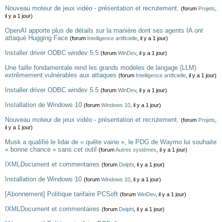
Nouveau moteur de jeux vidéo - présentation et recrutement.
(forum
Projets
,
il y a 1 jour)
OpenAI apporte plus de détails sur la manière dont ses agents IA ont
attaqué Hugging Face
(forum
Intelligence artificielle
, il y a 1 jour)
Installer driver ODBC windev 5.5
(forum
WinDev
, il y a 1 jour)
Une faille fondamentale rend les grands modèles de langage (LLM)
extrêmement vulnérables aux attaques
(forum
Intelligence artificielle
, il y a 1 jour)
Installer driver ODBC windev 5.5
(forum
WinDev
, il y a 1 jour)
Installation de Windows 10
(forum
Windows 10
, il y a 1 jour)
Nouveau moteur de jeux vidéo - présentation et recrutement.
(forum
Projets
,
il y a 1 jour)
Musk a qualifié le lidar de « quête vaine », le PDG de Waymo lui souhaite
« bonne chance » sans cet outil
(forum
Autres systèmes
, il y a 1 jour)
IXMLDocument et commentaires
(forum
Delphi
, il y a 1 jour)
Installation de Windows 10
(forum
Windows 10
, il y a 1 jour)
[Abonnement] Politique tarifaire PCSoft
(forum
WinDev
, il y a 1 jour)
IXMLDocument et commentaires
(forum
Delphi
, il y a 1 jour)