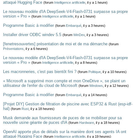
attaqué Hugging Face
(forum
Intelligence artificielle
, il y a 1 heure)
Le nouveau modèle d'IA DeepSeek-V4-Flash-0731 surpasse sa propre
version « Pro »
(forum
Intelligence artificielle
, il y a 1 heure)
Programme Basic à modifier
(forum
Embarqué
, il y a 3 heures)
Installer driver ODBC windev 5.5
(forum
WinDev
, il y a 3 heures)
[fenetresouvertes] présentation de moi et de ma démarche
(forum
Présentations
, il y a 6 heures)
Le nouveau modèle d'IA DeepSeek-V4-Flash-0731 surpasse sa propre
version « Pro »
(forum
Intelligence artificielle
, il y a 8 heures)
Les macronneries, c'est pas bientôt fini ?
(forum
Politique
, il y a 10 heures)
« Microsoft a supprimé mon compte et mon OneDrive », se plaint un
utilisateur de l'enfer du cloud de Microsoft
(forum
Windows
, il y a 12 heures)
Programme Basic à modifier
(forum
Embarqué
, il y a 14 heures)
[Projet DIY] Gestion de filtration de piscine avec ESP32 & Rust (esp-idf-
hal)
(forum
Rust
, il y a 18 heures)
Musk demande aux fournisseurs de puces de se mobiliser pour sa
nouvelle usine géante de puces d'IA
(forum
Hardware
, il y a 18 heures)
OpenAI apporte plus de détails sur la manière dont ses agents IA ont
attaqué Hugging Face
(forum
Intelligence artificielle
, il y a 19 heures)