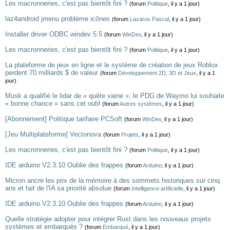
Les macronneries, c'est pas bientôt fini ?
(forum
Politique
, il y a 1 jour)
laz4android jmenu problème icônes
(forum
Lazarus Pascal
, il y a 1 jour)
Installer driver ODBC windev 5.5
(forum
WinDev
, il y a 1 jour)
Les macronneries, c'est pas bientôt fini ?
(forum
Politique
, il y a 1 jour)
La plateforme de jeux en ligne et le système de création de jeux Roblox
perdent 70 milliards $ de valeur
(forum
Développement 2D, 3D et Jeux
, il y a 1
jour)
Musk a qualifié le lidar de « quête vaine », le PDG de Waymo lui souhaite
« bonne chance » sans cet outil
(forum
Autres systèmes
, il y a 1 jour)
[Abonnement] Politique tarifaire PCSoft
(forum
WinDev
, il y a 1 jour)
[Jeu Multiplateforme] Vectonova
(forum
Projets
, il y a 1 jour)
Les macronneries, c'est pas bientôt fini ?
(forum
Politique
, il y a 1 jour)
IDE arduino V2.3.10 Oublie des frappes
(forum
Arduino
, il y a 1 jour)
Micron ancre les prix de la mémoire à des sommets historiques sur cinq
ans et fait de l'IA sa priorité absolue
(forum
Intelligence artificielle
, il y a 1 jour)
IDE arduino V2.3.10 Oublie des frappes
(forum
Arduino
, il y a 1 jour)
Quelle stratégie adopter pour intégrer Rust dans les nouveaux projets
systèmes et embarqués ?
(forum
Embarqué
, il y a 1 jour)