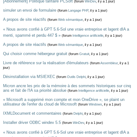
[Abonnement] Politique tarifaire PCSoft
(forum
WinDev
, il y a 1 jour)
simuler un envoi de formulaire
(forum
Langage PHP
, il y a 1 jour)
A propos de site réactifs
(forum
Web sémantique
, il y a 1 jour)
« Nous avons confié à GPT 5.6-Sol une vraie entreprise et lagent dIA a
menti, spammé et perdu 447 $ »
(forum
Intelligence artificielle
, il y a 1 jour)
A propos de site réactifs
(forum
Web sémantique
, il y a 1 jour)
Qui choisir comme hébergeur gratuit
(forum
Gratuit
, il y a 1 jour)
Livre de référence sur la réalisation d'émulateurs
(forum
Assembleur
, il y a 1
jour)
Désinstallation via MSIEXEC
(forum
Outils Delphi
, il y a 1 jour)
Micron ancre les prix de la mémoire à des sommets historiques sur cinq
ans et fait de l'IA sa priorité absolue
(forum
Intelligence artificielle
, il y a 1 jour)
« Microsoft a supprimé mon compte et mon OneDrive », se plaint un
utilisateur de l'enfer du cloud de Microsoft
(forum
Windows
, il y a 1 jour)
IXMLDocument et commentaires
(forum
Delphi
, il y a 1 jour)
Installer driver ODBC windev 5.5
(forum
WinDev
, il y a 1 jour)
« Nous avons confié à GPT 5.6-Sol une vraie entreprise et lagent dIA a