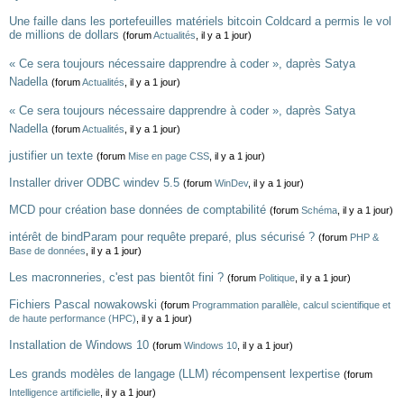
Une faille dans les portefeuilles matériels bitcoin Coldcard a permis le vol
de millions de dollars
(forum
Actualités
, il y a 1 jour)
« Ce sera toujours nécessaire dapprendre à coder », daprès Satya
Nadella
(forum
Actualités
, il y a 1 jour)
« Ce sera toujours nécessaire dapprendre à coder », daprès Satya
Nadella
(forum
Actualités
, il y a 1 jour)
justifier un texte
(forum
Mise en page CSS
, il y a 1 jour)
Installer driver ODBC windev 5.5
(forum
WinDev
, il y a 1 jour)
MCD pour création base données de comptabilité
(forum
Schéma
, il y a 1 jour)
intérêt de bindParam pour requête preparé, plus sécurisé ?
(forum
PHP &
Base de données
, il y a 1 jour)
Les macronneries, c'est pas bientôt fini ?
(forum
Politique
, il y a 1 jour)
Fichiers Pascal nowakowski
(forum
Programmation parallèle, calcul scientifique et
de haute performance (HPC)
, il y a 1 jour)
Installation de Windows 10
(forum
Windows 10
, il y a 1 jour)
Les grands modèles de langage (LLM) récompensent lexpertise
(forum
Intelligence artificielle
, il y a 1 jour)